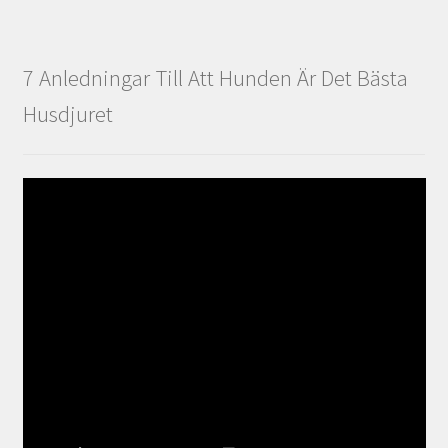
7 Anledningar Till Att Hunden Är Det Bästa
Husdjuret