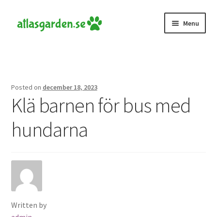
Skip
Skip
Menu
to
to
navigation
content
Hem
Kontakta oss
Posted on
december 18, 2023
Klä barnen för bus med
hundarna
Written by