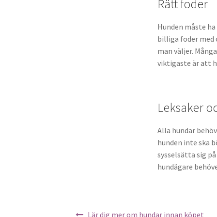
Rätt foder
Hunden måste ha m
billiga foder med 
man väljer. Många 
viktigaste är att 
Leksaker o
Alla hundar behöv
hunden inte ska b
sysselsätta sig på
hundägare behöver
Inläggsnavigering
Lär dig mer om hundar innan köpet