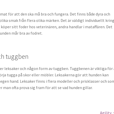
at för att den ska må bra och fungera. Det finns både dyra och
olika smak från flera olika märken. Det är väldigt individuellt krin
köper sitt foder hos veterinären, andra handlar i mataffären. Det
hunden mår bra av fodret.
ch tuggben
er leksaker och någon form av tuggben. Tuggbenen är viktiga för 
örja tugga på skor eller möbler. Leksakerna gör att hunden kan
 egen hand. Leksaker finns i flera modeller och prisklasser och so
 man ofta prova sig fram för att se vad hunden gillar.
Agility