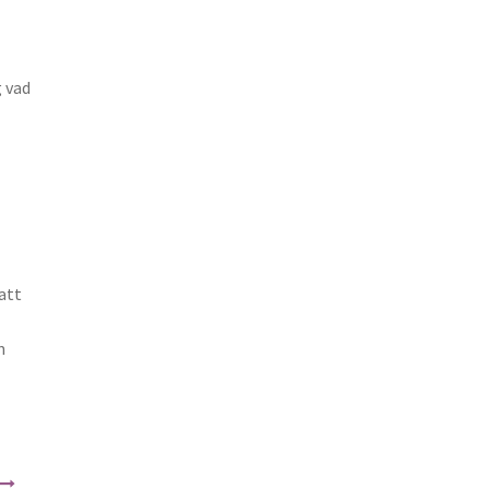
g vad
att
m