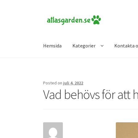
Skip
Skip
to
to
navigation
content
Hemsida
Kategorier
Kontakta o
Hem
Kontakta oss
Posted on
juli 4, 2022
Vad behövs för att